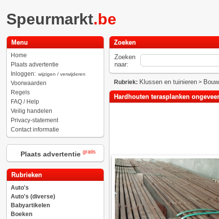
Speurmarkt
.be
Menu
Zoeken
Home
Zoeken
naar:
Plaats advertentie
Inloggen:
wijzigen / verwijderen
Klussen en tuinieren
Bouw
Rubriek:
>
Voorwaarden
Regels
Hardhouten terasplanken ongeveer
FAQ / Help
Veilig handelen
Privacy-statement
Contact informatie
gratis
Plaats advertentie
Rubrieken
Auto's
Auto's (diverse)
Babyartikelen
Boeken