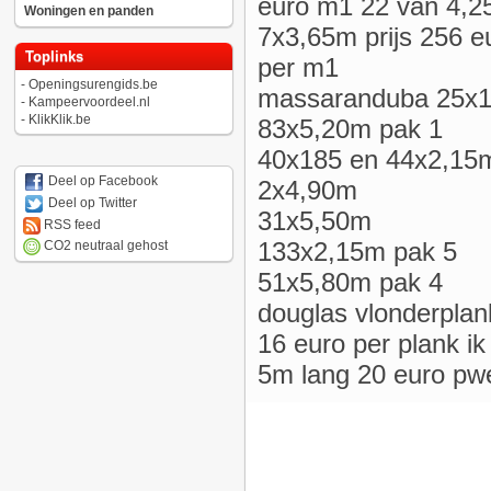
euro m1 22 van 4,25
Woningen en panden
7x3,65m prijs 256 e
Toplinks
per m1
-
Openingsurengids.be
massaranduba 25x1
-
Kampeervoordeel.nl
-
KlikKlik.be
83x5,20m pak 1
40x185 en 44x2,15
Deel op Facebook
2x4,90m
Deel op Twitter
31x5,50m
RSS feed
133x2,15m pak 5
CO2 neutraal gehost
51x5,80m pak 4
douglas vlonderpla
16 euro per plank i
5m lang 20 euro pwe