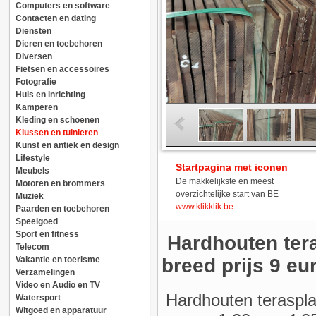
Computers en software
Contacten en dating
Diensten
Dieren en toebehoren
Diversen
Fietsen en accessoires
Fotografie
Huis en inrichting
Kamperen
Kleding en schoenen
Klussen en tuinieren
Kunst en antiek en design
Lifestyle
Startpagina met iconen
Meubels
De makkelijkste en meest
Motoren en brommers
overzichtelijke start van BE
Muziek
www.klikklik.be
Paarden en toebehoren
Speelgoed
Sport en fitness
Hardhouten ter
Telecom
Vakantie en toerisme
breed prijs 9 eu
Verzamelingen
Video en Audio en TV
Hardhouten teraspl
Watersport
Witgoed en apparatuur