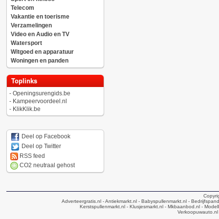
Telecom
Vakantie en toerisme
Verzamelingen
Video en Audio en TV
Watersport
Witgoed en apparatuur
Woningen en panden
Toplinks
-
Openingsurengids.be
-
Kampeervoordeel.nl
-
KlikKlik.be
Deel op Facebook
Deel op Twitter
RSS feed
CO2 neutraal gehost
Copyri
Adverteergratis.nl
- Antiekmarkt.nl
- Babyspullenmarkt.nl
- Bedrijfspan
Kerstspullenmarkt.nl
- Klusjesmarkt.nl
- Mkbaanbod.nl
- Modell
Verkoopuwauto.nl