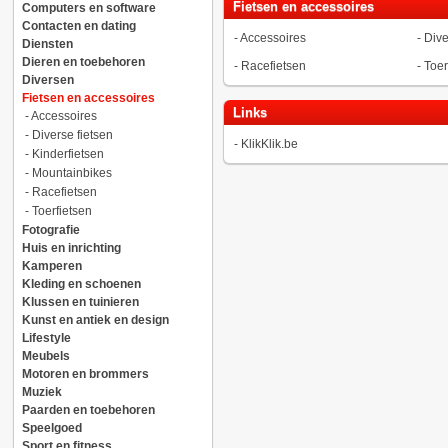
Fietsen en accessoires
Computers en software
Contacten en dating
-
Accessoires
-
Dive
Diensten
Dieren en toebehoren
-
Racefietsen
-
Toer
Diversen
Fietsen en accessoires
Links
-
Accessoires
-
Diverse fietsen
-
KlikKlik.be
-
Kinderfietsen
-
Mountainbikes
-
Racefietsen
-
Toerfietsen
Fotografie
Huis en inrichting
Kamperen
Kleding en schoenen
Klussen en tuinieren
Kunst en antiek en design
Lifestyle
Meubels
Motoren en brommers
Muziek
Paarden en toebehoren
Speelgoed
Sport en fitness