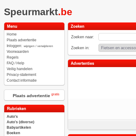
Speurmarkt
.be
Menu
Zoeken
Home
Zoeken naar:
Plaats advertentie
Inloggen:
wijzigen / verwijderen
Zoeken in:
Voorwaarden
Regels
FAQ / Help
Advertenties
Veilig handelen
Privacy-statement
Contact informatie
gratis
Plaats advertentie
Rubrieken
Auto's
Auto's (diverse)
Babyartikelen
Boeken