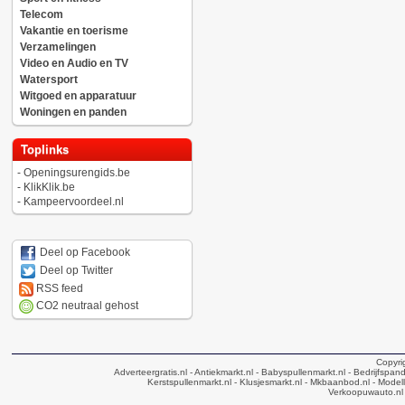
Telecom
Vakantie en toerisme
Verzamelingen
Video en Audio en TV
Watersport
Witgoed en apparatuur
Woningen en panden
Toplinks
-
Openingsurengids.be
-
KlikKlik.be
-
Kampeervoordeel.nl
Deel op Facebook
Deel op Twitter
RSS feed
CO2 neutraal gehost
Copyri
Adverteergratis.nl
- Antiekmarkt.nl
- Babyspullenmarkt.nl
- Bedrijfspan
Kerstspullenmarkt.nl
- Klusjesmarkt.nl
- Mkbaanbod.nl
- Modell
Verkoopuwauto.nl