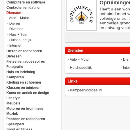
Opruiminge
Computers en software
Contacten en dating
Heeft u een won
Diensten
ontruimd moet w
-
Auto + Motor
volledige ontrui
eenmalige grond
-
Dieren
en ontvang vrijb
-
Diversen
-
Huis + Tuin
-
Huishoudelijk
-
Internet
Diensten
Dieren en toebehoren
Diversen
-
Auto + Motor
-
Die
Fietsen en accessoires
Fotografie
-
Huishoudelijk
-
Inte
Huis en inrichting
Kamperen
Links
Kleding en schoenen
Klussen en tuinieren
-
Kampeervoordeel.nl
Kunst en antiek en design
Lifestyle
Meubels
Motoren en brommers
Muziek
Paarden en toebehoren
Speelgoed
Sport en fitness