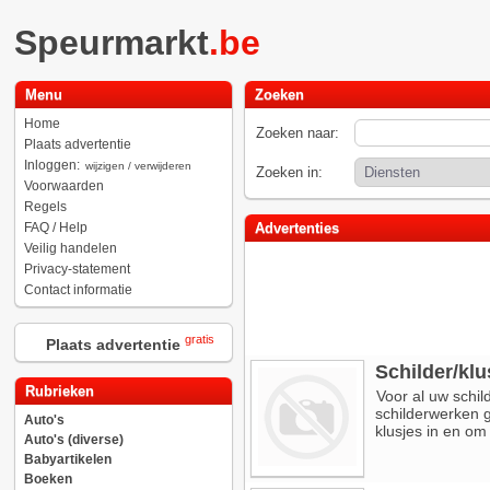
Speurmarkt
.be
Menu
Zoeken
Home
Zoeken naar:
Plaats advertentie
Inloggen:
wijzigen / verwijderen
Zoeken in:
Voorwaarden
Regels
FAQ / Help
Advertenties
Veilig handelen
Privacy-statement
Contact informatie
gratis
Plaats advertentie
Schilder/klu
Rubrieken
Voor al uw schi
schilderwerken ga
Auto's
klusjes in en om
Auto's (diverse)
Babyartikelen
Boeken