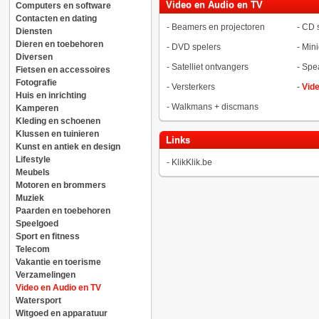
Video en Audio en TV
Computers en software
Contacten en dating
-
Beamers en projectoren
-
CD s
Diensten
Dieren en toebehoren
-
DVD spelers
-
Mini
Diversen
-
Satelliet ontvangers
-
Spea
Fietsen en accessoires
Fotografie
-
Versterkers
-
Vid
Huis en inrichting
-
Walkmans + discmans
Kamperen
Kleding en schoenen
Klussen en tuinieren
Links
Kunst en antiek en design
Lifestyle
-
KlikKlik.be
Meubels
Motoren en brommers
Muziek
Paarden en toebehoren
Speelgoed
Sport en fitness
Telecom
Vakantie en toerisme
Verzamelingen
Video en Audio en TV
Watersport
Witgoed en apparatuur