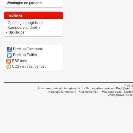
Woningen en panden
Toplinks
-
Openingsurengids.be
-
Kampeervoordeel.nl
-
KlikKlik.be
Deel op Facebook
Deel op Twitter
RSS feed
CO2 neutraal gehost
Copyri
Adverteergratis.nl
- Antiekmarkt.nl
- Babyspullenmarkt.nl
- Bedrijfspan
Kerstspullenmarkt.nl
- Klusjesmarkt.nl
- Mkbaanbod.nl
- Modell
Verkoopuwauto.nl