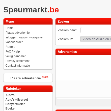
Speurmarkt
.be
Menu
Zoeken
Home
Zoeken naar:
Plaats advertentie
Inloggen:
wijzigen / verwijderen
Zoeken in:
Voorwaarden
Regels
FAQ / Help
Advertenties
Veilig handelen
Privacy-statement
Contact informatie
gratis
Plaats advertentie
Rubrieken
Auto's
Auto's (diverse)
Babyartikelen
Boeken