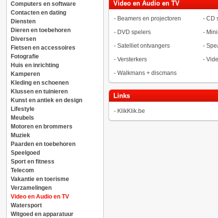
Video en Audio en TV
Computers en software
Contacten en dating
-
Beamers en projectoren
-
CD s
Diensten
Dieren en toebehoren
-
DVD spelers
-
Mini
Diversen
-
Satelliet ontvangers
-
Spea
Fietsen en accessoires
Fotografie
-
Versterkers
-
Vid
Huis en inrichting
-
Walkmans + discmans
Kamperen
Kleding en schoenen
Klussen en tuinieren
Links
Kunst en antiek en design
Lifestyle
-
KlikKlik.be
Meubels
Motoren en brommers
Muziek
Paarden en toebehoren
Speelgoed
Sport en fitness
Telecom
Vakantie en toerisme
Verzamelingen
Video en Audio en TV
Watersport
Witgoed en apparatuur