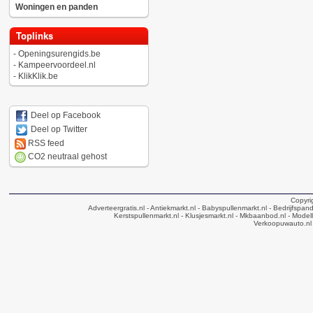
Woningen en panden
Toplinks
-
Openingsurengids.be
-
Kampeervoordeel.nl
-
KlikKlik.be
Deel op Facebook
Deel op Twitter
RSS feed
CO2 neutraal gehost
Copyri
Adverteergratis.nl
- Antiekmarkt.nl
- Babyspullenmarkt.nl
- Bedrijfspan
Kerstspullenmarkt.nl
- Klusjesmarkt.nl
- Mkbaanbod.nl
- Modell
Verkoopuwauto.nl