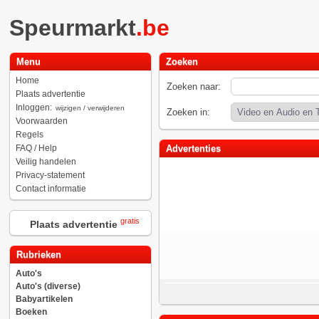
Speurmarkt
.be
Menu
Zoeken
Home
Zoeken naar:
Plaats advertentie
Inloggen:
wijzigen / verwijderen
Zoeken in:
Voorwaarden
Regels
FAQ / Help
Advertenties
Veilig handelen
Privacy-statement
Contact informatie
gratis
Plaats advertentie
Rubrieken
Auto's
Auto's (diverse)
Babyartikelen
Boeken