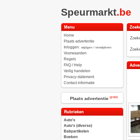
Speurmarkt
.be
Menu
Zoek
Home
Zoeke
Plaats advertentie
Inloggen:
wijzigen / verwijderen
Zoeke
Voorwaarden
Regels
FAQ / Help
Adver
Veilig handelen
Privacy-statement
Contact informatie
gratis
Plaats advertentie
Rubrieken
Auto's
Auto's (diverse)
Babyartikelen
Boeken