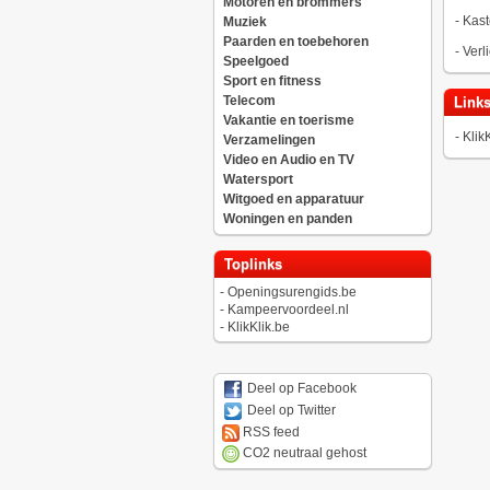
Motoren en brommers
-
Kast
Muziek
Paarden en toebehoren
-
Verl
Speelgoed
Sport en fitness
Telecom
Link
Vakantie en toerisme
-
Klik
Verzamelingen
Video en Audio en TV
Watersport
Witgoed en apparatuur
Woningen en panden
Toplinks
-
Openingsurengids.be
-
Kampeervoordeel.nl
-
KlikKlik.be
Deel op Facebook
Deel op Twitter
RSS feed
CO2 neutraal gehost