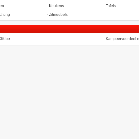
en
-
Keukens
-
Tafels
ichting
-
Zitmeubels
s
Klik.be
-
Kampeervoordeel.n