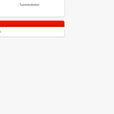
-
Tuinmeubelen
l