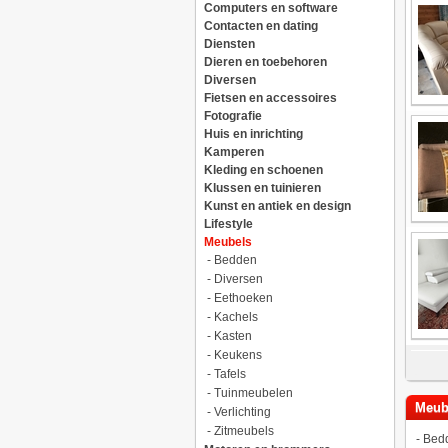
Computers en software
Contacten en dating
Diensten
Dieren en toebehoren
Diversen
Fietsen en accessoires
Fotografie
Huis en inrichting
Kamperen
Kleding en schoenen
Klussen en tuinieren
Kunst en antiek en design
Lifestyle
Meubels
-
Bedden
-
Diversen
-
Eethoeken
-
Kachels
-
Kasten
-
Keukens
-
Tafels
-
Tuinmeubelen
Meub
-
Verlichting
-
Zitmeubels
-
Bed