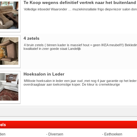
Te Koop wegens definitief vertrek naar het buitenland
Volledige inboedel Waaronder … muziekinstallatie frigo diepvriezer salon 
4 zetels
4 bruin zetels ( binnen kader is massief hout = geen IKEA meubel!!!) Bekledin
kwalitatief in zeer goede staat Landelijk
Hoeksalon in Leder
MMooie hoeksalon in leder een jaar oud ,met nog 4 jaar garantie op het leder
overdraagbaar aan toekomstige koper. De kleur is cremekleurige
els
den
-
Diversen
-
Eethoeken