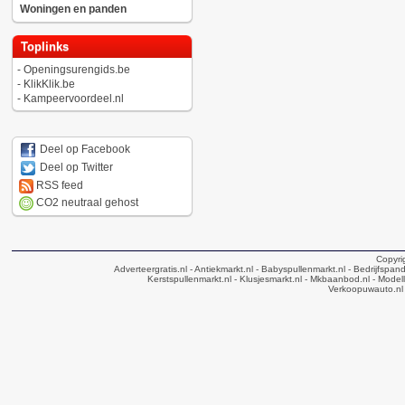
Woningen en panden
Toplinks
-
Openingsurengids.be
-
KlikKlik.be
-
Kampeervoordeel.nl
Deel op Facebook
Deel op Twitter
RSS feed
CO2 neutraal gehost
Copyri
Adverteergratis.nl
- Antiekmarkt.nl
- Babyspullenmarkt.nl
- Bedrijfspan
Kerstspullenmarkt.nl
- Klusjesmarkt.nl
- Mkbaanbod.nl
- Modell
Verkoopuwauto.nl