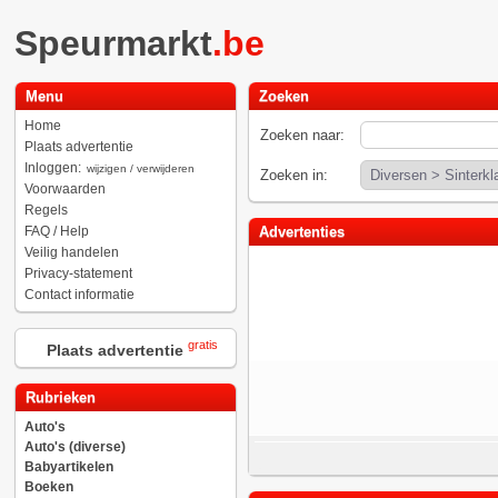
Speurmarkt
.be
Menu
Zoeken
Home
Zoeken naar:
Plaats advertentie
Inloggen:
wijzigen / verwijderen
Zoeken in:
Voorwaarden
Regels
FAQ / Help
Advertenties
Veilig handelen
Privacy-statement
Contact informatie
gratis
Plaats advertentie
Rubrieken
Auto's
Auto's (diverse)
Babyartikelen
Boeken