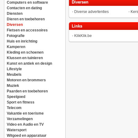
Diversen
Computers en software
Contacten en dating
-
Diverse advertenties
-
Kers
Diensten
Dieren en toebehoren
Diversen
Links
Fietsen en accessoires
Fotografie
-
KlikKlik.be
Huis en inrichting
Kamperen
Kleding en schoenen
Klussen en tuinieren
Kunst en antiek en design
Lifestyle
Meubels
Motoren en brommers
Muziek
Paarden en toebehoren
Speelgoed
Sport en fitness
Telecom
Vakantie en toerisme
Verzamelingen
Video en Audio en TV
Watersport
Witgoed en apparatuur