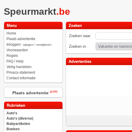
Speurmarkt
.be
Menu
Zoeken
Home
Zoeken naar:
Plaats advertentie
Inloggen:
wijzigen / verwijderen
Zoeken in:
Voorwaarden
Regels
FAQ / Help
Advertenties
Veilig handelen
Privacy-statement
Contact informatie
gratis
Plaats advertentie
Rubrieken
Auto's
Auto's (diverse)
Babyartikelen
Boeken