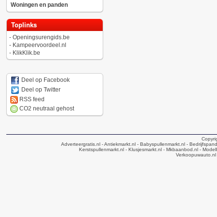
Woningen en panden
Toplinks
-
Openingsurengids.be
-
Kampeervoordeel.nl
-
KlikKlik.be
Deel op Facebook
Deel op Twitter
RSS feed
CO2 neutraal gehost
Copyri
Adverteergratis.nl
- Antiekmarkt.nl
- Babyspullenmarkt.nl
- Bedrijfspan
Kerstspullenmarkt.nl
- Klusjesmarkt.nl
- Mkbaanbod.nl
- Modell
Verkoopuwauto.nl