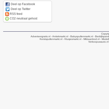
Deel op Facebook
Deel op Twitter
RSS feed
CO2 neutraal gehost
Copyri
Adverteergratis.nl
- Antiekmarkt.nl
- Babyspullenmarkt.nl
- Bedrijfspan
Kerstspullenmarkt.nl
- Klusjesmarkt.nl
- Mkbaanbod.nl
- Modell
Verkoopuwauto.nl