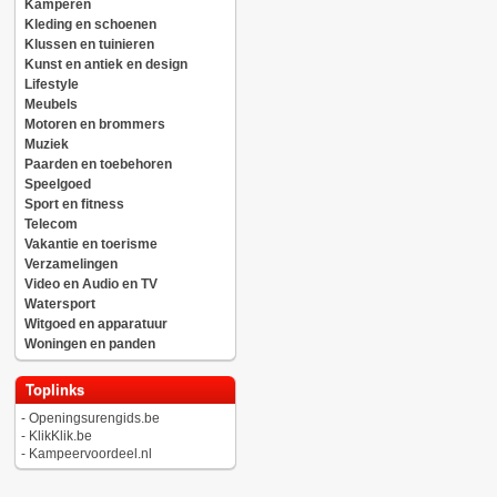
Kamperen
Kleding en schoenen
Klussen en tuinieren
Kunst en antiek en design
Lifestyle
Meubels
Motoren en brommers
Muziek
Paarden en toebehoren
Speelgoed
Sport en fitness
Telecom
Vakantie en toerisme
Verzamelingen
Video en Audio en TV
Watersport
Witgoed en apparatuur
Woningen en panden
Toplinks
-
Openingsurengids.be
-
KlikKlik.be
-
Kampeervoordeel.nl